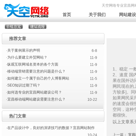
天空网络专业宜昌网
首页
关于我们
网站建设
推荐文章
·关于案例展示的声明
6-8
·为什么要建立外贸网站？
11-9
·纵观互联网域名资本的各个方面
11-9
1、稳定 
·移动端营销需要注意的问题是什么？
11-9
2、速度 
·如何建立一个属于自己的个人博客网站
11-5
果在国外访
·SEO知识过期了吗？
11-9
网民现在的
方较多]。
·如何选专业的宜昌网站建设公司？
11-9
如果网民采
·宜昌移动端网站建设需要注意什么？
10-22
的速度会很
空间，这种
都很快。
热门文章
以上文章系
·在产品设计中，良好的演讲技巧的数据？宜昌网站制作
上一篇：
宜昌
10-24