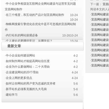
·中小企业争相谋划互联网企业网站建设与运营常见问题
下一篇：
宜昌
宜昌网站制作
阅读本文的人
·宜昌网站建
·在三个维度，和互动的产品计划宜昌网站制作
10-24
·宜昌网站建
10-24
·蜘蛛网搜索引擎优化在优化中是不可忽视的宜昌网站制
·宜昌网站建
作
·宜昌网站建
·宜昌网站建
·内行站长的网站拔擢必备
10-26
10-24
·宜昌网站建
·个人建站必要哪些常识，从哪学起？
10-24
·宜昌网站建
最新文章
·宜昌网站建设色彩的运用
·宜昌网站建设设计师要点
4-14
·宜昌网站建
4-10
·宜昌网站建设需要策划
4-11
·宜昌网站建
·中小企业如何建设网站
4-2
·宜昌网站建
·如何制作网站才能提高网站信任度
4-2
·宜昌网站建
·企业为什么要做网站：二十大理由
4-2
·企业建设网站的20个理由
4-24
·企业上网的更多优点
4-24
·如何让你网站的用户变为忠诚的支持者
5-6
·新手站长必须客克服的九大毛病
5-6
·建站学习
5-6