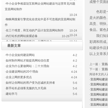
成整个页面
·中小企业争相谋划互联网企业网站建设与运营常见问题
宜昌网站制作
色彩是一种
10-24
是火的颜色
·蜘蛛网搜索引擎优化在优化中是不可忽视的宜昌网站制
高贵、明快
作
食品。紫色
·在三个维度，和互动的产品计划宜昌网站制作
10-24
10-24
我们知道，
·内行站长的网站拔擢必备
10-26
·个人建站必要哪些常识，从哪学起？
彩调和而成
10-24
最新文章
·宜昌网站开发建设的前前后后
4-23
站建设作品
·三大主要主力网站建设
以上文章系
·中小企业如何建设网站
4-2
4-20
·如何制作网站才能提高网站信任度
4-2
上一篇：
宜昌
·企业为什么要做网站：二十大理由
4-2
下一篇：
宜昌
·企业建设网站的20个理由
4-24
阅读本文的人
·企业上网的更多优点
4-24
·宜昌网站建
·如何让你网站的用户变为忠诚的支持者
5-6
·宜昌网站建
·新手站长必须客克服的九大毛病
5-6
·宜昌网站建
·建站学习
5-6
·宜昌网站建
·宜昌网站建
·宜昌网站建