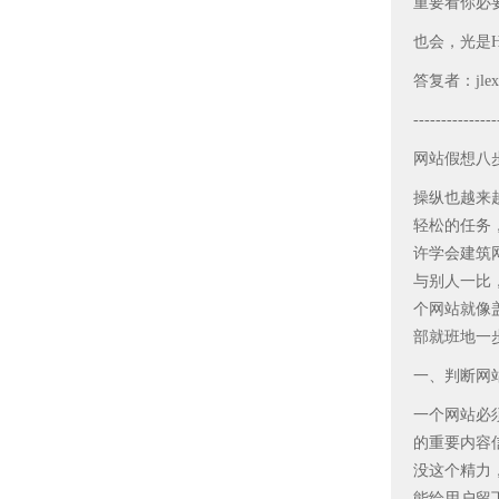
重要看你必
也会，光是
答复者：jlexp
---------------
网站假想八
操纵也越来
轻松的任务
许学会建筑
与别人一比
个网站就像
部就班地一
一、判断网
一个网站必
的重要内容
没这个精力
能给用户留