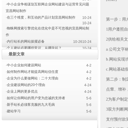
·中小企业争相谋划互联网企业网站建设与运营常见问题
宜昌网站制作
·在三个维度，和互动的产品计划宜昌网站制作
10-24
第一步：用
10-24
·蜘蛛网搜索引擎优化在优化中是不可忽视的宜昌网站制
1用户遵照
作
2供给相关
·内行站长的网站拔擢必备
10-26
10-24
·个人建站必要哪些常识，从哪学起？
10-24
a.公司文
最新文章
·宜昌网站建设色彩的运用
·宜昌网站建设设计师要点
4-14
b.网站实现
4-10
·中小企业如何建设网站
4-2
c.网站基础
·如何制作网站才能提高网站信任度
4-2
·企业为什么要做网站：二十大理由
4-2
第二步：制
·企业建设网站的20个理由
4-24
点窜、增补
·企业上网的更多优点
4-24
·如何让你网站的用户变为忠诚的支持者
5-6
2为客户制
·新手站长必须客克服的九大毛病
5-6
3双方判断
·建站学习
5-6
支付预付款