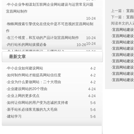
·中小企业争相谋划互联网企业网站建设与运营常见问题
上一篇：
宜昌
宜昌网站制作
下一篇：
宜昌
10-24
阅读本文的人
·蜘蛛网搜索引擎优化在优化中是不可忽视的宜昌网站制
·宜昌网站建
作
·宜昌网站建
·在三个维度，和互动的产品计划宜昌网站制作
10-24
·宜昌网站建
10-24
·内行站长的网站拔擢必备
10-26
·宜昌网站建
·个人建站必要哪些常识，从哪学起？
10-24
·宜昌网站建
最新文章
·宜昌网站建设设计师要点
·三大主要主力网站建设
4-10
·宜昌网站建
4-20
·宜昌网站建设色彩的运用
4-14
·宜昌网站建
·中小企业如何建设网站
4-2
·宜昌网站建
·如何制作网站才能提高网站信任度
4-2
·宜昌网站建
·企业为什么要做网站：二十大理由
4-2
·企业建设网站的20个理由
4-24
·企业上网的更多优点
4-24
·如何让你网站的用户变为忠诚的支持者
5-6
·新手站长必须客克服的九大毛病
5-6
·建站学习
5-6