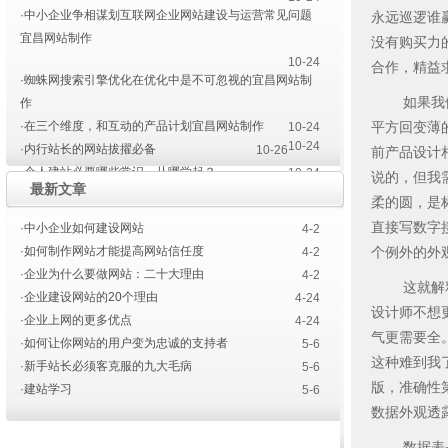
·中小企业争相谋划互联网企业网站建设与运营常见问题
永远巡逻谁
宜昌网站制作
没有购买力
10-24
合作，精益
·蜘蛛网搜索引擎优化在优化中是不可忽视的宜昌网站制
如果我们仔
作
·在三个维度，和互动的产品计划宜昌网站制作
平方回变薄
10-24
10-24
·内行站长的网站拔擢必备
10-26
前产品设计
·个人建站必要哪些常识，从哪学起？
10-24
说的，但我
最新文章
·宜昌网站开发建设的前前后后
4-23
柔的圆，是
·宜昌网站建设色彩的运用
直接写数字接
·中小企业如何建设网站
4-2
4-14
·如何制作网站才能提高网站信任度
个例外的外观（0
4-2
·企业为什么要做网站：二十大理由
4-2
这就解释了
·企业建设网站的20个理由
4-24
设计师不想
·企业上网的更多优点
4-24
气更需要全
·如何让你网站的用户变为忠诚的支持者
5-6
这种难到我
·新手站长必须客克服的九大毛病
5-6
版，准确性
·建站学习
5-6
数据外观透
数据表是有