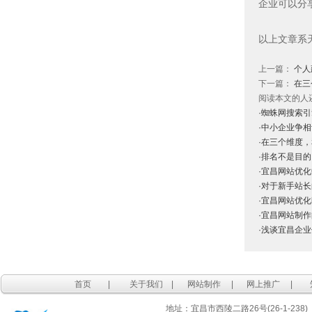
企业可以分
以上文章系
上一篇：
个人
下一篇：
在三
阅读本文的人
·蜘蛛网搜索
·中小企业争
·在三个维度
·排名不是目的
·宜昌网站优
·对于新手站
·宜昌网站优
·宜昌网站制
·浅谈宜昌企
首页
|
关于我们
|
网站制作
|
网上推广
|
地址：宜昌市西陵二路26号(26-1-238)