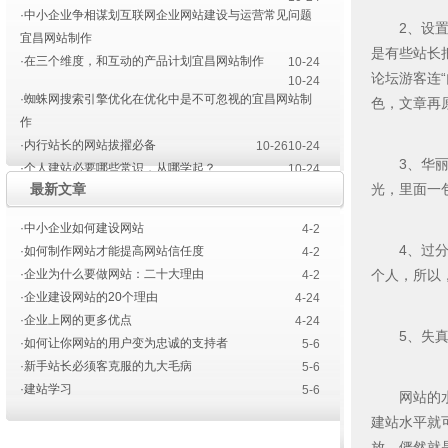
·中小企业争相谋划互联网企业网站建设与运营常见问题
2、设置浏
宜昌网站制作
是有些站长
·在三个维度，和互动的产品计划宜昌网站制作
10-24
论坛游客连
10-24
·蜘蛛网搜索引擎优化在优化中是不可忽视的宜昌网站制
色，文章再
作
·内行站长的网站拔擢必备
10-26
10-24
3、华丽的
·个人建站必要哪些常识，从哪学起？
10-24
最新文章
光，里面一
·宜昌网站建设色彩的运用
·宜昌网站建设设计师要点
4-14
4-10
·中小企业如何建设网站
4-2
4、过分亮
·如何制作网站才能提高网站信任度
4-2
·企业为什么要做网站：二十大理由
个人，所以
4-2
·企业建设网站的20个理由
4-24
·企业上网的更多优点
4-24
5、失真
·如何让你网站的用户变为忠诚的支持者
5-6
·新手站长必须客克服的九大毛病
5-6
·建站学习
5-6
网站的水准
建站水平就
放，俨然就