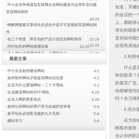
·中小企业争相谋划互联网企业网站建设与运营常见问题
知道，关键
宜昌网站制作
的会议的一
10-24
上，都能讲
·蜘蛛网搜索引擎优化在优化中是不可忽视的宜昌网站制
潜在的顾客
作
是你如何能
·在三个维度，和互动的产品计划宜昌网站制作
10-24
10-24
价而简易地
·内行站长的网站拔擢必备
10-26
·个人建站必要哪些常识，从哪学起？
10-24
3.利用有
最新文章
·宜昌网站开发建设的前前后后
4-23
·宜昌网站建设色彩的运用
什么是基本
·中小企业如何建设网站
4-2
4-14
和你联系？
·如何制作网站才能提高网站信任度
4-2
的黄页广告
·企业为什么要做网站：二十大理由
4-2
你能够使你
·企业建设网站的20个理由
4-24
吗？在万维
·企业上网的更多优点
4-24
·如何让你网站的用户变为忠诚的支持者
5-6
4.充分服
·新手站长必须客克服的九大毛病
5-6
在为你的顾
·建站学习
5-6
顾客的服务
当让你的职