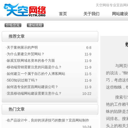
天空网络专业宜昌网
首页
关于我们
网站建设
推荐文章
·关于案例展示的声明
6-8
·为什么要建立外贸网站？
11-9
·纵观互联网域名资本的各个方面
11-9
与网页设计
·移动端营销需要注意的问题是什么？
11-9
的说法，“
·如何建立一个属于自己的个人博客网站
11-5
巧，考虑这
·SEO知识过期了吗？
11-9
·如何选专业的宜昌网站建设公司？
这些蜘蛛，
11-9
·宜昌移动端网站建设需要注意什么？
10-22
搜索引擎优
艳的工作赖
热门文章
蛛的陷阱是
词排名。搜
·在产品设计中，良好的演讲技巧的数据？宜昌网站制作
头上的相关
10-24