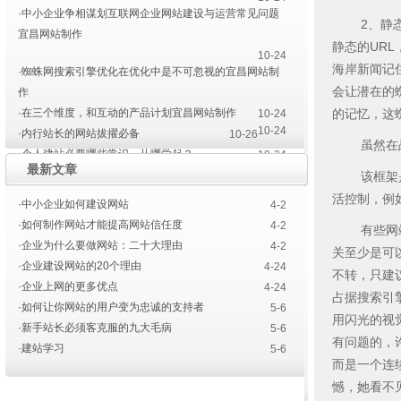
·中小企业争相谋划互联网企业网站建设与运营常见问题
2、静态U
宜昌网站制作
静态的UR
10-24
海岸新闻记
·蜘蛛网搜索引擎优化在优化中是不可忽视的宜昌网站制
会让潜在的
作
·在三个维度，和互动的产品计划宜昌网站制作
的记忆，这
10-24
10-24
·内行站长的网站拔擢必备
10-26
虽然在战争
·个人建站必要哪些常识，从哪学起？
10-24
最新文章
·三大主要主力网站建设
4-20
该框架是流
·宜昌网站开发建设的前前后后
活控制，例如：
·中小企业如何建设网站
4-2
·宜昌网站建设色彩的运用
4-14
4-23
·如何制作网站才能提高网站信任度
4-2
有些网站是
·企业为什么要做网站：二十大理由
4-2
关至少是可
·企业建设网站的20个理由
4-24
不转，只建
·企业上网的更多优点
4-24
占据搜索引
·如何让你网站的用户变为忠诚的支持者
5-6
用闪光的视
·新手站长必须客克服的九大毛病
5-6
有问题的，
·建站学习
5-6
而是一个连
憾，她看不