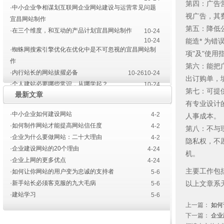
第四：广告
·中小企业争相谋划互联网企业网站建设与运营常见问题
视广告，其
宜昌网站制作
第五：降低
·在三个维度，和互动的产品计划宜昌网站制作
10-24
10-24
能造* 为
·蜘蛛网搜索引擎优化在优化中是不可忽视的宜昌网站制
项"及"使
作
第六：能把
·内行站长的网站拔擢必备
10-26
10-24
出订购单，
·个人建站必要哪些常识，从哪学起？
10-24
第七：可提
最新文章
·宜昌网站建设色彩的运用
·宜昌网站建设设计师要点
4-14
有专业设计
4-10
·宜昌网站建设需要策划
4-11
·中小企业如何建设网站
4-2
人事成本。
·如何制作网站才能提高网站信任度
4-2
第八：不与
·企业为什么要做网站：二十大理由
4-2
隐私权，不
·企业建设网站的20个理由
4-24
机。
·企业上网的更多优点
4-24
主要工作包
·如何让你网站的用户变为忠诚的支持者
5-6
·新手站长必须客克服的九大毛病
以上文章系
5-6
·建站学习
5-6
上一篇：
如何
下一篇：
企业