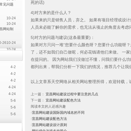
死的话)
常见问题
4)对方来的是什么人？
10-24
如果来的只是销售人员，弃之。 如果有项目经理或设计
10-24
人员未必能了解你的需求，也无法从项止的角度去考虑问
昌网站制
5)对方的问题与建议(这条最重要)：
0-26
10-24
如果对方只问一堆“您要什么颜色呀？您要什么功能呀？
10-24
了，还不如我们自己做呢，何必花钱请他们来做。 一家好
师要点
4-14
在提问的。 因为网站我们没做过不懂，问我们要什么
4-10
都列出来，帮我们分析一下我们的情况，推荐几个让我
4-2
4-2
4-2
以上文章系天空网络从相关网站整理所得，欢迎转载，
4-24
4-24
上一篇：
宜昌网站建设过程中要注意的几点
下一篇：
宜昌网站建设配色方法
5-6
阅读本文的人还感兴趣
5-6
·宜昌网站建设国际国内域名的不同
5-6
·宜昌网站建设配色方法
·宜昌网站建设设计原则