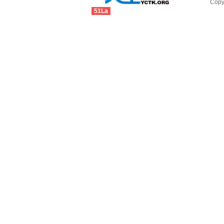
Cop
51La